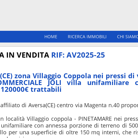
HOME
RICERCA IMMOBILI
CHI SIAM
A IN VENDITA
RIF: AV2025-25
CE) zona Villaggio Coppola nei pressi di 
MERCIALE JOLI villa unifamiliare 
 120000€ trattabili
affiliato di Aversa(CE) centro via Magenta n.40 propon
n località Villaggio coppola - PINETAMARE nei pressi
nifamiliare con annessa porzione di terreno di 500
llo per una superficie di oltre 150 mq interni, che ris