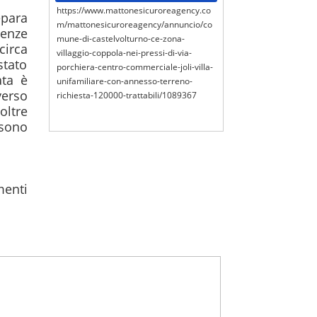
https://www.mattonesicuroreagency.co
para 
m/mattonesicuroreagency/annuncio/co
enze 
mune-di-castelvolturno-ce-zona-
irca 
villaggio-coppola-nei-pressi-di-via-
tato 
porchiera-centro-commerciale-joli-villa-
ta è 
unifamiliare-con-annesso-terreno-
erso 
richiesta-120000-trattabili/1089367
ltre 
sono 
enti 