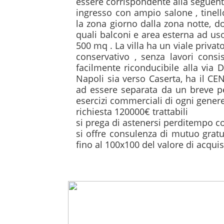
essere corrispondente alla seguente
ingresso con ampio salone , tinell
la zona giorno dalla zona notte, do
quali balconi e area esterna ad uso
500 mq . La villa ha un viale privat
conservativo , senza lavori consis
facilmente riconducibile alla via 
Napoli sia verso Caserta, ha il C
ad essere separata da un breve per
esercizi commerciali di ogni genere
richiesta 120000€ trattabili

si prega di astenersi perditempo co
si offre consulenza di mutuo gratui
fino al 100x100 del valore di acquis