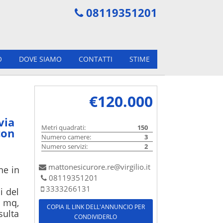
08119351201
O
DOVE SIAMO
CONTATTI
STIME
€120.000
via
Metri quadrati:
150
con
Numero camere:
3
Numero servizi:
2
mattonesicurore.re@virgilio.it
e in 
08119351201
3333266131
 del 
 mq, 
COPIA IL LINK DELL'ANNUNCIO PER
ulta 
CONDIVIDERLO