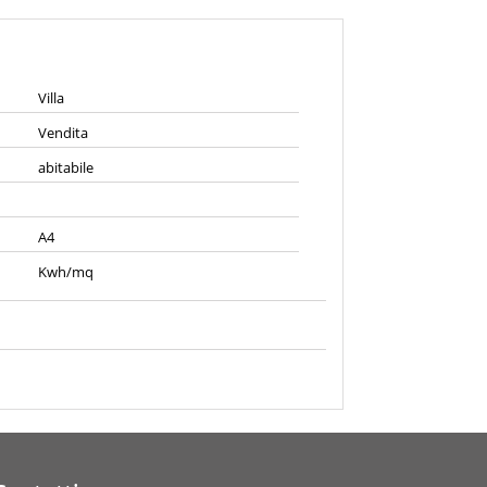
Villa
Vendita
abitabile
A4
Kwh/mq