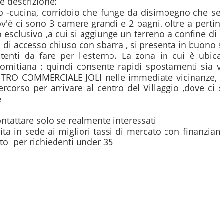
 descrizione:

o -cucina, corridoio che funge da disimpegno che se
v'è ci sono 3 camere grandi e 2 bagni, oltre a pertin
 esclusivo ,a cui si aggiunge un terreno a confine di c
o di accesso chiuso con sbarra , si presenta in buono s
tenti da fare per l'esterno. La zona in cui è ubica
Domitiana : quindi consente rapidi spostamenti sia v
ENTRO COMMERCIALE JOLI nelle immediate vicinanze, o
corso per arrivare al centro del Villaggio ,dove ci 


ntattare solo se realmente interessati

ta in sede ai migliori tassi di mercato con finanziam
to  per richiedenti under 35